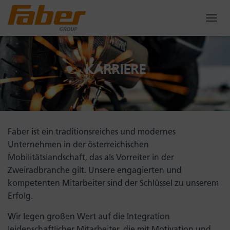
T
O
G
G
L
KARRIERE
E
N
A
V
I
G
Faber ist ein traditionsreiches und modernes
A
T
Unternehmen in der österreichischen
I
Mobilitätslandschaft, das als Vorreiter in der
O
Zweiradbranche gilt. Unsere engagierten und
N
kompetenten Mitarbeiter sind der Schlüssel zu unserem
Erfolg.
Wir legen großen Wert auf die Integration