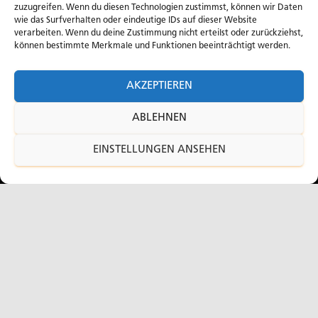
zuzugreifen. Wenn du diesen Technologien zustimmst, können wir Daten
wie das Surfverhalten oder eindeutige IDs auf dieser Website
verarbeiten. Wenn du deine Zustimmung nicht erteilst oder zurückziehst,
können bestimmte Merkmale und Funktionen beeinträchtigt werden.
AKZEPTIEREN
ABLEHNEN
EINSTELLUNGEN ANSEHEN
FASZINATION ZWEIRAD
Als Importeur und Großhändler steht Faber für
individuelle Mobilität und Lebensfreude durch
Motorräder und Motorroller. Freiheitsgefühl,